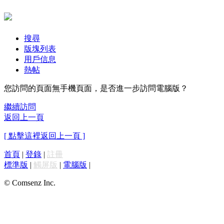
搜尋
版塊列表
用戶信息
熱帖
您訪問的頁面無手機頁面，是否進一步訪問電腦版？
繼續訪問
返回上一頁
[ 點擊這裡返回上一頁 ]
首頁
|
登錄
|
註冊
標準版
|
觸屏版
|
電腦版
|
© Comsenz Inc.