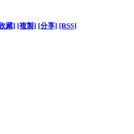
[收藏]
[複製]
[分享]
[RSS]