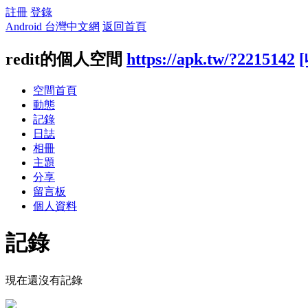
註冊
登錄
Android 台灣中文網
返回首頁
redit的個人空間
https://apk.tw/?2215142
空間首頁
動態
記錄
日誌
相冊
主題
分享
留言板
個人資料
記錄
現在還沒有記錄