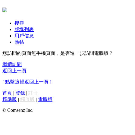
搜尋
版塊列表
用戶信息
熱帖
您訪問的頁面無手機頁面，是否進一步訪問電腦版？
繼續訪問
返回上一頁
[ 點擊這裡返回上一頁 ]
首頁
|
登錄
|
註冊
標準版
|
觸屏版
|
電腦版
|
© Comsenz Inc.