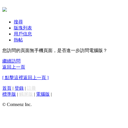
搜尋
版塊列表
用戶信息
熱帖
您訪問的頁面無手機頁面，是否進一步訪問電腦版？
繼續訪問
返回上一頁
[ 點擊這裡返回上一頁 ]
首頁
|
登錄
|
註冊
標準版
|
觸屏版
|
電腦版
|
© Comsenz Inc.