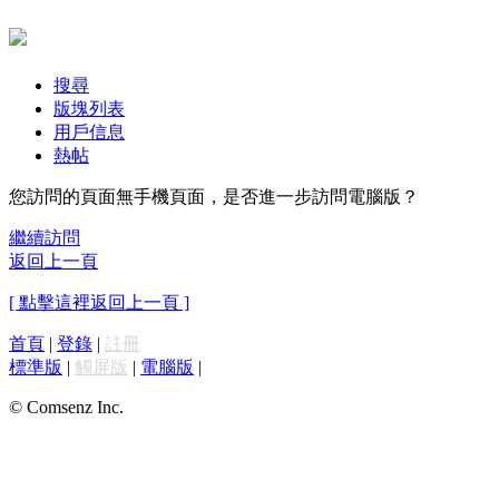
搜尋
版塊列表
用戶信息
熱帖
您訪問的頁面無手機頁面，是否進一步訪問電腦版？
繼續訪問
返回上一頁
[ 點擊這裡返回上一頁 ]
首頁
|
登錄
|
註冊
標準版
|
觸屏版
|
電腦版
|
© Comsenz Inc.