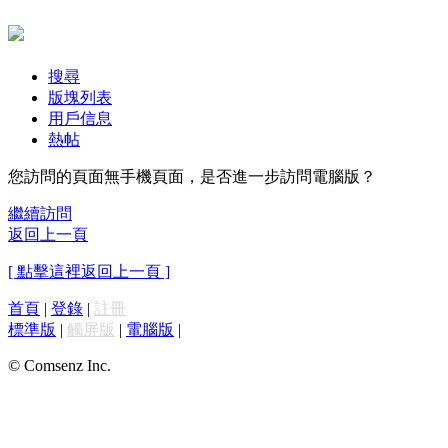
搜尋
版塊列表
用戶信息
熱帖
您訪問的頁面無手機頁面，是否進一步訪問電腦版？
繼續訪問
返回上一頁
[ 點擊這裡返回上一頁 ]
首頁
|
登錄
|
註冊
標準版
|
觸屏版
|
電腦版
|
© Comsenz Inc.