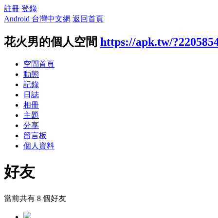
註冊
登錄
Android 台灣中文網
返回首頁
花火男的個人空間
https://apk.tw/?220585
空間首頁
動態
記錄
日誌
相冊
主題
分享
留言板
個人資料
好友
當前共有
8
個好友