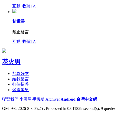
互動
|
收聽TA
甘嫩碧
禁止發言
互動
|
收聽TA
花火男
加為好友
給我留言
打個招呼
發送消息
聯繫我們
|
小黑屋
|
手機版
|
Archiver
|
Android 台灣中文網
GMT+8, 2026-8-8 05:25
, Processed in 0.011829 second(s), 9 quer