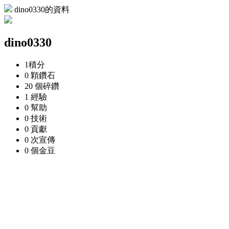
dino0330的資料
dino0330
1
積分
0 顆
鑽石
20 個
碎鑽
1
經驗
0
幫助
0
技術
0
貢獻
0 次
宣傳
0 個
金豆