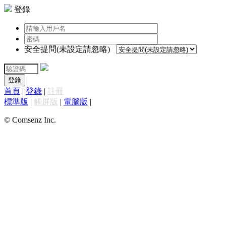
登錄
安全提問(未設定請忽略)
登錄
首頁
|
登錄
|
註冊
標準版
|
觸屏版
|
電腦版
|
© Comsenz Inc.