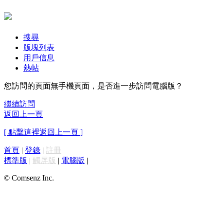
搜尋
版塊列表
用戶信息
熱帖
您訪問的頁面無手機頁面，是否進一步訪問電腦版？
繼續訪問
返回上一頁
[ 點擊這裡返回上一頁 ]
首頁
|
登錄
|
註冊
標準版
|
觸屏版
|
電腦版
|
© Comsenz Inc.