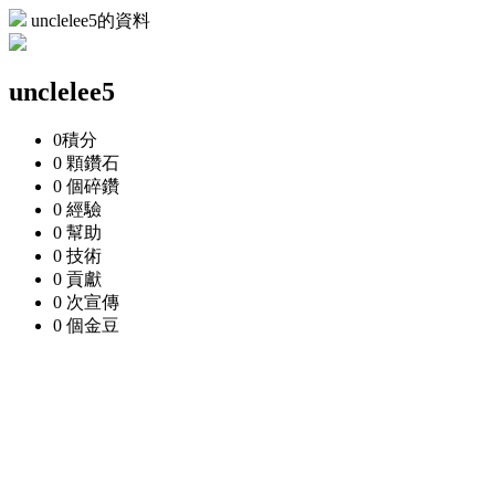
unclelee5的資料
unclelee5
0
積分
0 顆
鑽石
0 個
碎鑽
0
經驗
0
幫助
0
技術
0
貢獻
0 次
宣傳
0 個
金豆