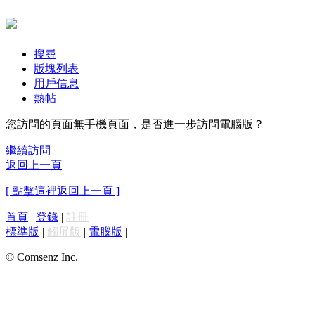
搜尋
版塊列表
用戶信息
熱帖
您訪問的頁面無手機頁面，是否進一步訪問電腦版？
繼續訪問
返回上一頁
[ 點擊這裡返回上一頁 ]
首頁
|
登錄
|
註冊
標準版
|
觸屏版
|
電腦版
|
© Comsenz Inc.