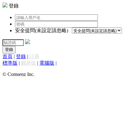
登錄
安全提問(未設定請忽略)
登錄
首頁
|
登錄
|
註冊
標準版
|
觸屏版
|
電腦版
|
© Comsenz Inc.