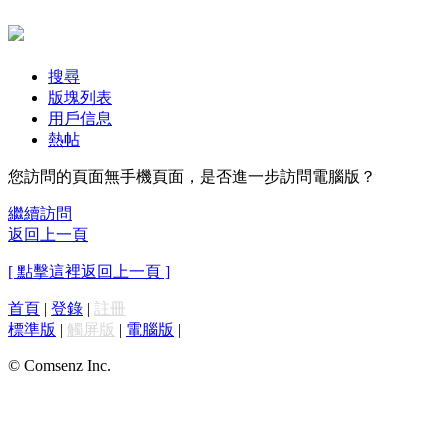
搜尋
版塊列表
用戶信息
熱帖
您訪問的頁面無手機頁面，是否進一步訪問電腦版？
繼續訪問
返回上一頁
[ 點擊這裡返回上一頁 ]
首頁
|
登錄
|
註冊
標準版
|
觸屏版
|
電腦版
|
© Comsenz Inc.