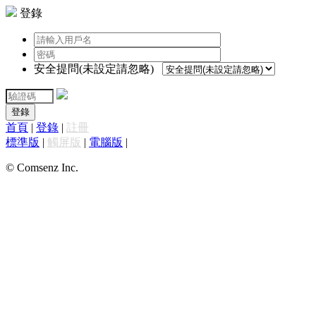
登錄
安全提問(未設定請忽略)
登錄
首頁
|
登錄
|
註冊
標準版
|
觸屏版
|
電腦版
|
© Comsenz Inc.