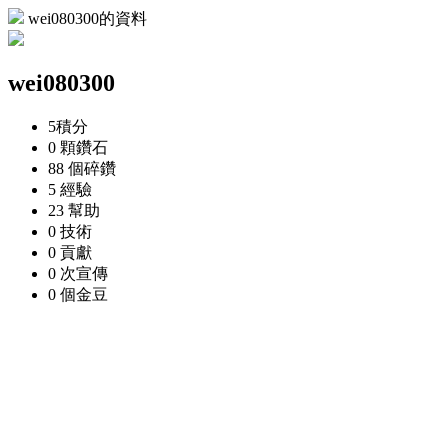
wei080300的資料
wei080300
5
積分
0 顆
鑽石
88 個
碎鑽
5
經驗
23
幫助
0
技術
0
貢獻
0 次
宣傳
0 個
金豆