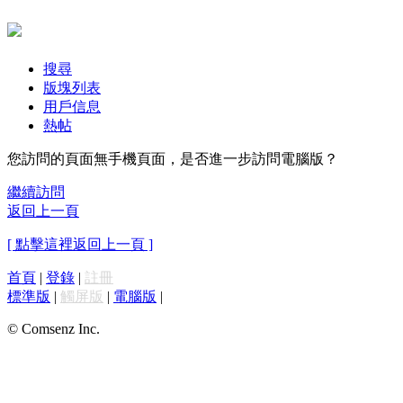
搜尋
版塊列表
用戶信息
熱帖
您訪問的頁面無手機頁面，是否進一步訪問電腦版？
繼續訪問
返回上一頁
[ 點擊這裡返回上一頁 ]
首頁
|
登錄
|
註冊
標準版
|
觸屏版
|
電腦版
|
© Comsenz Inc.