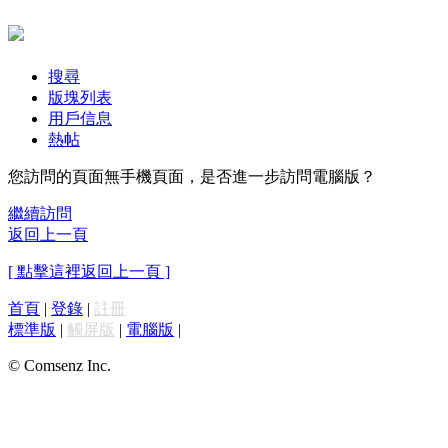
搜尋
版塊列表
用戶信息
熱帖
您訪問的頁面無手機頁面，是否進一步訪問電腦版？
繼續訪問
返回上一頁
[ 點擊這裡返回上一頁 ]
首頁
|
登錄
|
註冊
標準版
|
觸屏版
|
電腦版
|
© Comsenz Inc.