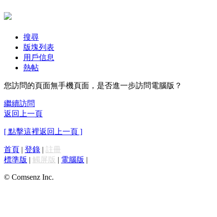
搜尋
版塊列表
用戶信息
熱帖
您訪問的頁面無手機頁面，是否進一步訪問電腦版？
繼續訪問
返回上一頁
[ 點擊這裡返回上一頁 ]
首頁
|
登錄
|
註冊
標準版
|
觸屏版
|
電腦版
|
© Comsenz Inc.