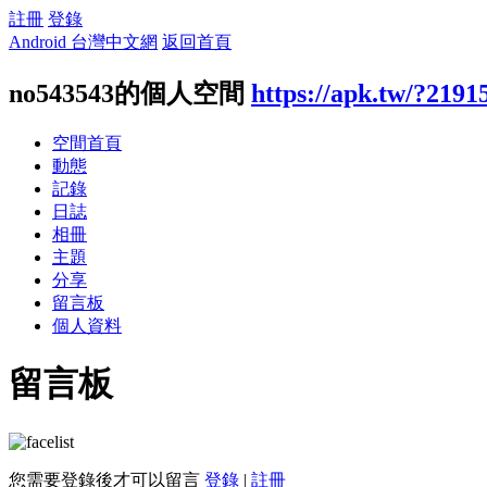
註冊
登錄
Android 台灣中文網
返回首頁
no543543的個人空間
https://apk.tw/?2191
空間首頁
動態
記錄
日誌
相冊
主題
分享
留言板
個人資料
留言板
您需要登錄後才可以留言
登錄
|
註冊