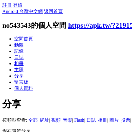
註冊
登錄
Android 台灣中文網
返回首頁
no543543的個人空間
https://apk.tw/?2191
空間首頁
動態
記錄
日誌
相冊
主題
分享
留言板
個人資料
分享
按類型查看:
全部
|
網址
|
視頻
|
音樂
|
Flash
|
日誌
|
相冊
|
圖片
|
投票
|
現在還沒分享