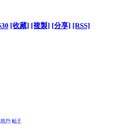
530
[收藏]
[複製]
[分享]
[RSS]
用戶
|
帖子