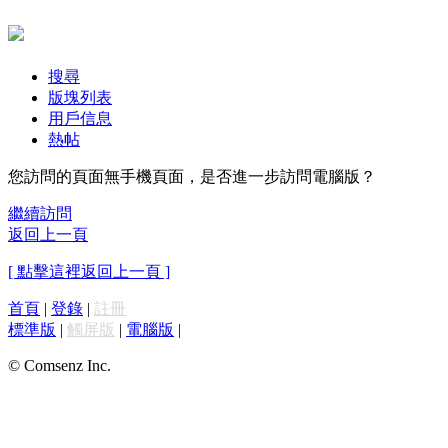
搜尋
版塊列表
用戶信息
熱帖
您訪問的頁面無手機頁面，是否進一步訪問電腦版？
繼續訪問
返回上一頁
[ 點擊這裡返回上一頁 ]
首頁
|
登錄
|
註冊
標準版
|
觸屏版
|
電腦版
|
© Comsenz Inc.