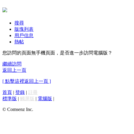
搜尋
版塊列表
用戶信息
熱帖
您訪問的頁面無手機頁面，是否進一步訪問電腦版？
繼續訪問
返回上一頁
[ 點擊這裡返回上一頁 ]
首頁
|
登錄
|
註冊
標準版
|
觸屏版
|
電腦版
|
© Comsenz Inc.