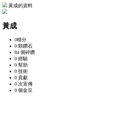
黃成的資料
黃成
0
積分
0 顆
鑽石
84 個
碎鑽
0
經驗
0
幫助
0
技術
0
貢獻
0 次
宣傳
0 個
金豆