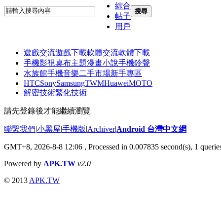
綜合
搜尋
帖子
用戶
遊戲交流
遊戲下載
軟體交流
軟體下載
手機影視
桌布主題
漫畫小說
手機鈴聲
水族館
手機音樂
二手市場
新手專區
HTC
Sony
Samsung
TWM
Huawei
MOTO
解密技術
繁化技術
請先登錄後才能繼續瀏覽
聯繫我們
|
小黑屋
|
手機版
|
Archiver
|
Android 台灣中文網
GMT+8, 2026-8-8 12:06
, Processed in 0.007835 second(s), 1 quer
Powered by
APK.TW
v2.0
© 2013
APK.TW