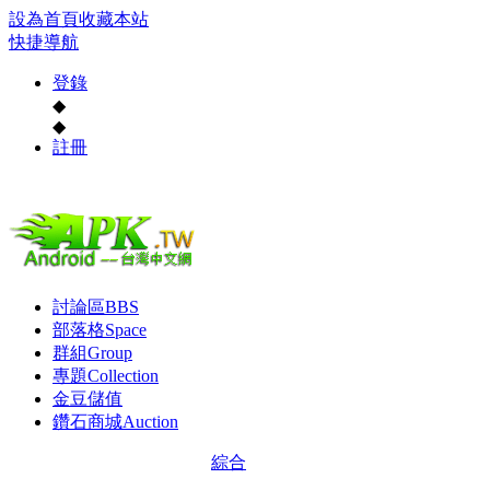
設為首頁
收藏本站
快捷導航
登錄
◆
◆
註冊
討論區
BBS
部落格
Space
群組
Group
專題
Collection
金豆儲值
鑽石商城
Auction
綜合