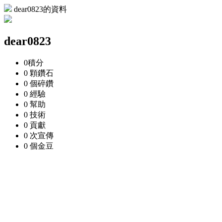
dear0823的資料
dear0823
0
積分
0 顆
鑽石
0 個
碎鑽
0
經驗
0
幫助
0
技術
0
貢獻
0 次
宣傳
0 個
金豆