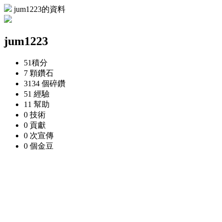
jum1223的資料
jum1223
51
積分
7 顆
鑽石
3134 個
碎鑽
51
經驗
11
幫助
0
技術
0
貢獻
0 次
宣傳
0 個
金豆