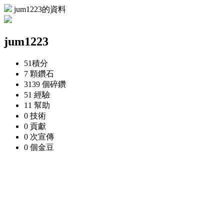
jum1223的資料
jum1223
51
積分
7 顆
鑽石
3139 個
碎鑽
51
經驗
11
幫助
0
技術
0
貢獻
0 次
宣傳
0 個
金豆