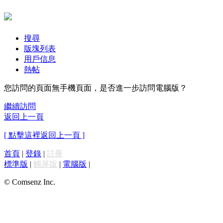
搜尋
版塊列表
用戶信息
熱帖
您訪問的頁面無手機頁面，是否進一步訪問電腦版？
繼續訪問
返回上一頁
[ 點擊這裡返回上一頁 ]
首頁
|
登錄
|
註冊
標準版
|
觸屏版
|
電腦版
|
© Comsenz Inc.