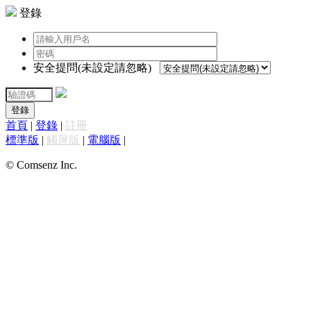
登錄
安全提問(未設定請忽略)
登錄
首頁
|
登錄
|
註冊
標準版
|
觸屏版
|
電腦版
|
© Comsenz Inc.