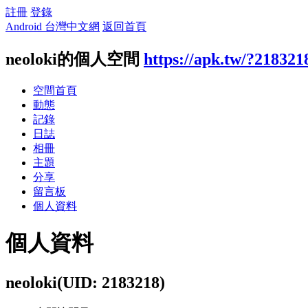
註冊
登錄
Android 台灣中文網
返回首頁
neoloki的個人空間
https://apk.tw/?218321
空間首頁
動態
記錄
日誌
相冊
主題
分享
留言板
個人資料
個人資料
neoloki
(UID: 2183218)