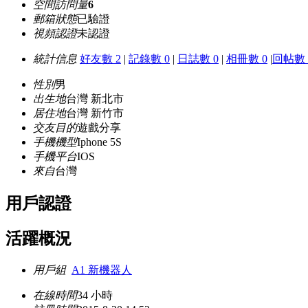
空間訪問量
6
郵箱狀態
已驗證
視頻認證
未認證
統計信息
好友數 2
|
記錄數 0
|
日誌數 0
|
相冊數 0
|
回帖數 
性別
男
出生地
台灣 新北市
居住地
台灣 新竹市
交友目的
遊戲分享
手機機型
Iphone 5S
手機平台
IOS
來自
台灣
用戶認證
活躍概況
用戶組
A1 新機器人
在線時間
34 小時