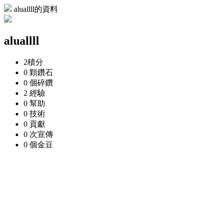
aluallll的資料
aluallll
2
積分
0 顆
鑽石
0 個
碎鑽
2
經驗
0
幫助
0
技術
0
貢獻
0 次
宣傳
0 個
金豆