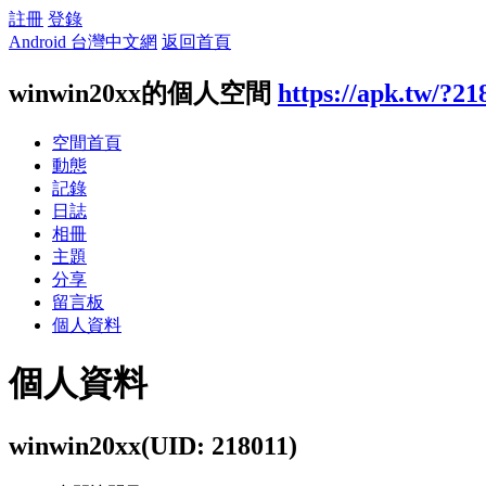
註冊
登錄
Android 台灣中文網
返回首頁
winwin20xx的個人空間
https://apk.tw/?21
空間首頁
動態
記錄
日誌
相冊
主題
分享
留言板
個人資料
個人資料
winwin20xx
(UID: 218011)