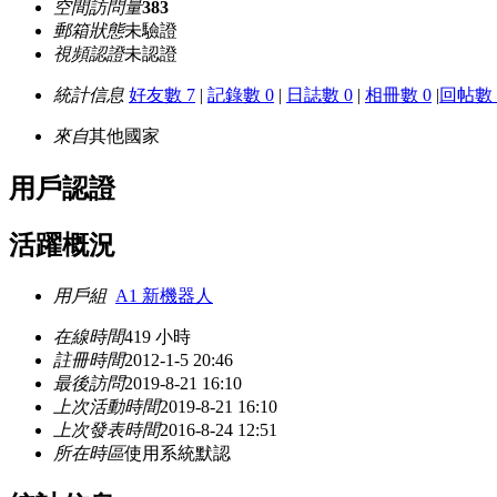
空間訪問量
383
郵箱狀態
未驗證
視頻認證
未認證
統計信息
好友數 7
|
記錄數 0
|
日誌數 0
|
相冊數 0
|
回帖數 
來自
其他國家
用戶認證
活躍概況
用戶組
A1 新機器人
在線時間
419 小時
註冊時間
2012-1-5 20:46
最後訪問
2019-8-21 16:10
上次活動時間
2019-8-21 16:10
上次發表時間
2016-8-24 12:51
所在時區
使用系統默認