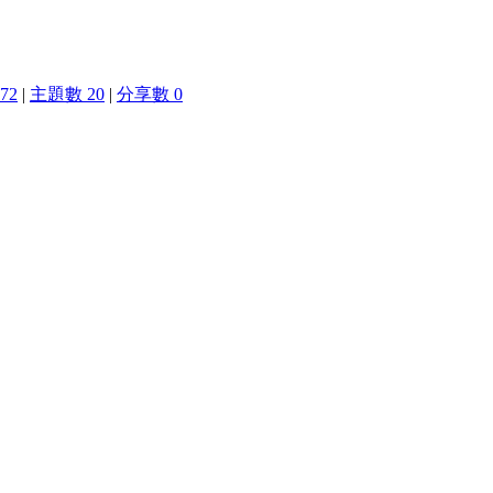
72
|
主題數 20
|
分享數 0