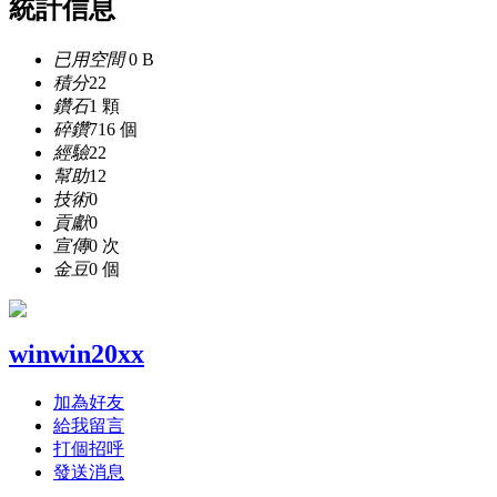
統計信息
已用空間
0 B
積分
22
鑽石
1 顆
碎鑽
716 個
經驗
22
幫助
12
技術
0
貢獻
0
宣傳
0 次
金豆
0 個
winwin20xx
加為好友
給我留言
打個招呼
發送消息