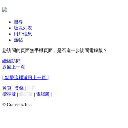
搜尋
版塊列表
用戶信息
熱帖
您訪問的頁面無手機頁面，是否進一步訪問電腦版？
繼續訪問
返回上一頁
[ 點擊這裡返回上一頁 ]
首頁
|
登錄
|
註冊
標準版
|
觸屏版
|
電腦版
|
© Comsenz Inc.