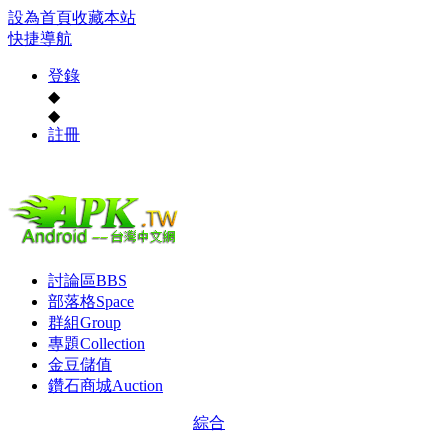
設為首頁
收藏本站
快捷導航
登錄
◆
◆
註冊
討論區
BBS
部落格
Space
群組
Group
專題
Collection
金豆儲值
鑽石商城
Auction
綜合