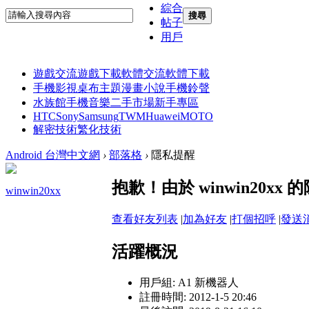
綜合
搜尋
帖子
用戶
遊戲交流
遊戲下載
軟體交流
軟體下載
手機影視
桌布主題
漫畫小說
手機鈴聲
水族館
手機音樂
二手市場
新手專區
HTC
Sony
Samsung
TWM
Huawei
MOTO
解密技術
繁化技術
Android 台灣中文網
›
部落格
›
隱私提醒
抱歉！由於 winwin20
winwin20xx
查看好友列表
|
加為好友
|
打個招呼
|
發送
活躍概況
用戶組:
A1 新機器人
註冊時間: 2012-1-5 20:46