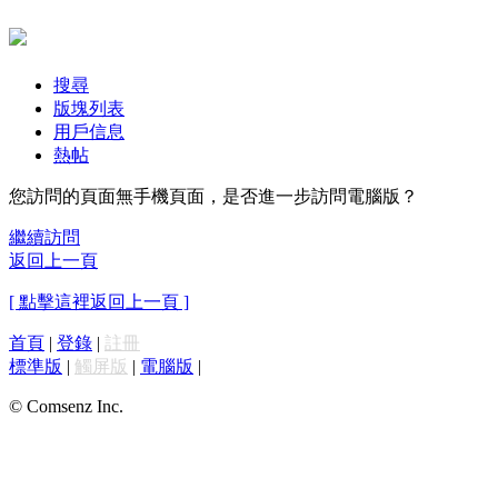
搜尋
版塊列表
用戶信息
熱帖
您訪問的頁面無手機頁面，是否進一步訪問電腦版？
繼續訪問
返回上一頁
[ 點擊這裡返回上一頁 ]
首頁
|
登錄
|
註冊
標準版
|
觸屏版
|
電腦版
|
© Comsenz Inc.