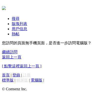
搜尋
版塊列表
用戶信息
熱帖
您訪問的頁面無手機頁面，是否進一步訪問電腦版？
繼續訪問
返回上一頁
[ 點擊這裡返回上一頁 ]
首頁
|
登錄
|
註冊
標準版
|
觸屏版
|
電腦版
|
© Comsenz Inc.