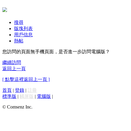
搜尋
版塊列表
用戶信息
熱帖
您訪問的頁面無手機頁面，是否進一步訪問電腦版？
繼續訪問
返回上一頁
[ 點擊這裡返回上一頁 ]
首頁
|
登錄
|
註冊
標準版
|
觸屏版
|
電腦版
|
© Comsenz Inc.