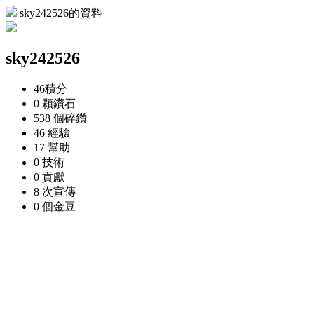
sky242526的資料
sky242526
46
積分
0 顆
鑽石
538 個
碎鑽
46
經驗
17
幫助
0
技術
0
貢獻
8 次
宣傳
0 個
金豆