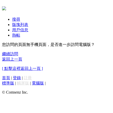
搜尋
版塊列表
用戶信息
熱帖
您訪問的頁面無手機頁面，是否進一步訪問電腦版？
繼續訪問
返回上一頁
[ 點擊這裡返回上一頁 ]
首頁
|
登錄
|
註冊
標準版
|
觸屏版
|
電腦版
|
© Comsenz Inc.