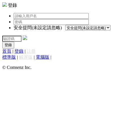
登錄
安全提問(未設定請忽略)
登錄
首頁
|
登錄
|
註冊
標準版
|
觸屏版
|
電腦版
|
© Comsenz Inc.