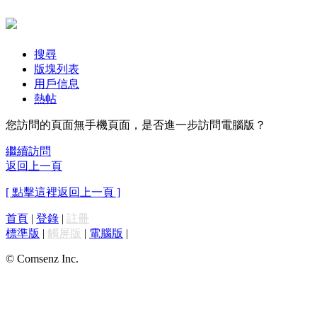
搜尋
版塊列表
用戶信息
熱帖
您訪問的頁面無手機頁面，是否進一步訪問電腦版？
繼續訪問
返回上一頁
[ 點擊這裡返回上一頁 ]
首頁
|
登錄
|
註冊
標準版
|
觸屏版
|
電腦版
|
© Comsenz Inc.