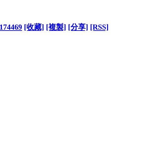
2174469
[收藏]
[複製]
[分享]
[RSS]