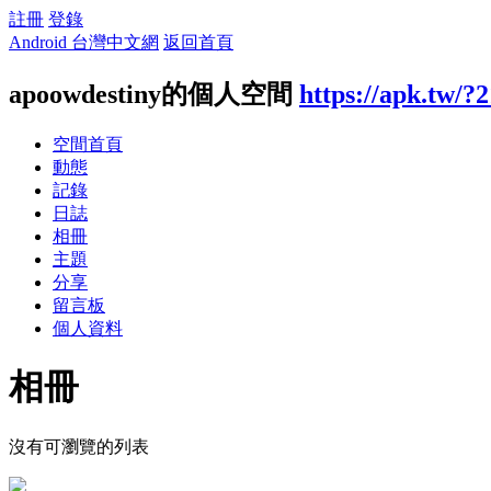
註冊
登錄
Android 台灣中文網
返回首頁
apoowdestiny的個人空間
https://apk.tw/?
空間首頁
動態
記錄
日誌
相冊
主題
分享
留言板
個人資料
相冊
沒有可瀏覽的列表