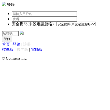
登錄
安全提問(未設定請忽略)
登錄
首頁
|
登錄
|
註冊
標準版
|
觸屏版
|
電腦版
|
© Comsenz Inc.