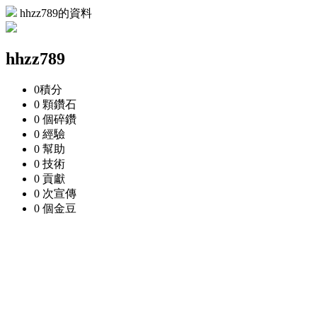
hhzz789的資料
hhzz789
0
積分
0 顆
鑽石
0 個
碎鑽
0
經驗
0
幫助
0
技術
0
貢獻
0 次
宣傳
0 個
金豆