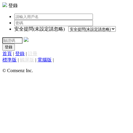
登錄
安全提問(未設定請忽略)
登錄
首頁
|
登錄
|
註冊
標準版
|
觸屏版
|
電腦版
|
© Comsenz Inc.