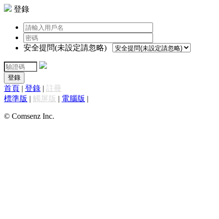
登錄
安全提問(未設定請忽略)
登錄
首頁
|
登錄
|
註冊
標準版
|
觸屏版
|
電腦版
|
© Comsenz Inc.