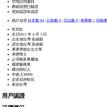
空間訪問量
21
郵箱狀態
已驗證
視頻認證
未認證
統計信息
好友數 84
|
記錄數 0
|
日誌數 0
|
相冊數 1
|
回帖數
性別
女
生日
2011 年 4 月 3 日
出生地
台灣 高雄縣
居住地
台灣 高雄縣
畢業學校
台北大學
學歷
博士
公司
喝茶專屬地
職業
服務業
職位
經紀人
年收入
30000
交友目的
哈拉
來自
台灣
用戶認證