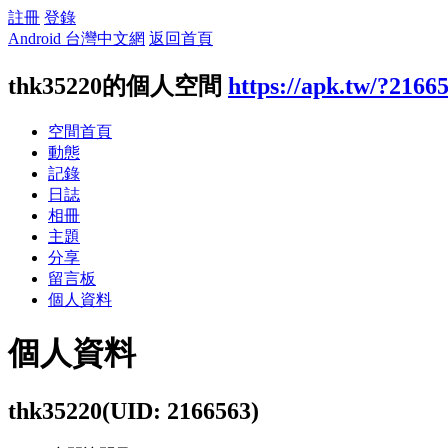
註冊
登錄
Android 台灣中文網
返回首頁
thk35220的個人空間
https://apk.tw/?2166
空間首頁
動態
記錄
日誌
相冊
主題
分享
留言板
個人資料
個人資料
thk35220
(UID: 2166563)