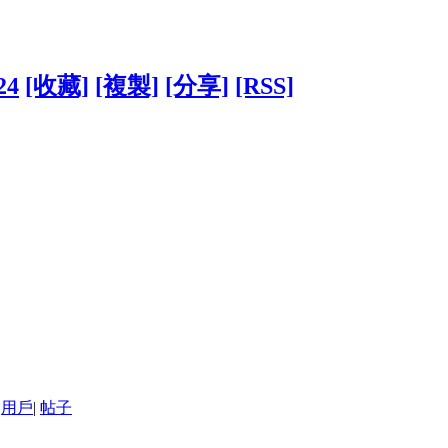
24
[收藏]
[複製]
[分享]
[RSS]
用戶
|
帖子