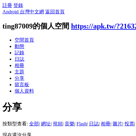
註冊
登錄
Android 台灣中文網
返回首頁
ting87009的個人空間
https://apk.tw/?2163
空間首頁
動態
記錄
日誌
相冊
主題
分享
留言板
個人資料
分享
按類型查看:
全部
|
網址
|
視頻
|
音樂
|
Flash
|
日誌
|
相冊
|
圖片
|
投票
|
現在還沒分享