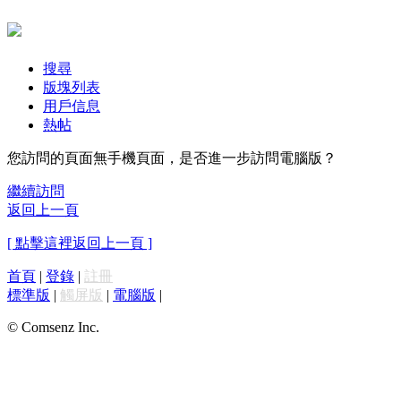
搜尋
版塊列表
用戶信息
熱帖
您訪問的頁面無手機頁面，是否進一步訪問電腦版？
繼續訪問
返回上一頁
[ 點擊這裡返回上一頁 ]
首頁
|
登錄
|
註冊
標準版
|
觸屏版
|
電腦版
|
© Comsenz Inc.